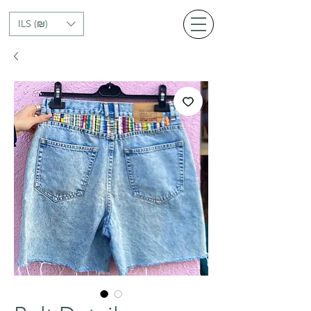
ILS (₪)