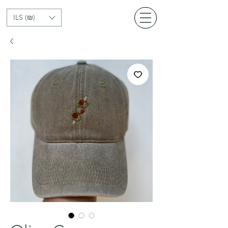
ILS (₪)