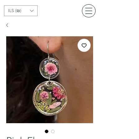
ILS (₪)