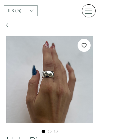
ILS (₪)